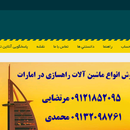
حساب
راهنما
دانستني ها
تماس با ما
نقشه
پاسخگویی آنلاین ت