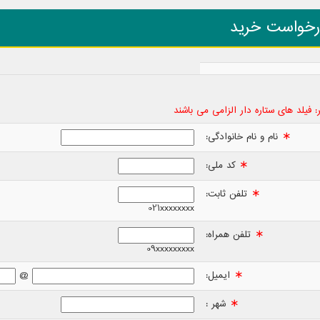
رخواست خريد
: فیلد های ستاره دار الزامی می باشند
∗
نام و نام خانوادگی:
∗
کد ملی:
∗
تلفن ثابت:
021xxxxxxxx
∗
تلفن همراه:
09xxxxxxxxx
∗
ایمیل:
@
∗
شهر :